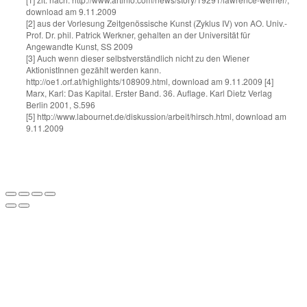
download am 9.11.2009
[2] aus der Vorlesung Zeitgenössische Kunst (Zyklus IV) von AO. Univ.-
Prof. Dr. phil. Patrick Werkner, gehalten an der Universität für
Angewandte Kunst, SS 2009
[3] Auch wenn dieser selbstverständlich nicht zu den Wiener
AktionistInnen gezählt werden kann.
http://oe1.orf.at/highlights/108909.html, download am 9.11.2009 [4]
Marx, Karl: Das Kapital. Erster Band. 36. Auflage. Karl Dietz Verlag
Berlin 2001, S.596
[5] http://www.labournet.de/diskussion/arbeit/hirsch.html, download am
9.11.2009