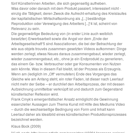
fünf Künstlerinnen Arbeiten, die sich gegenseitig aufheben.
Was davor oder danach mit dem Produkt passiert, interessiert nicht -
einzig die Tätigkeit, deren Zweck die Aufrecht-erhaltung des Kreislaufes
der kapitalistischen Wirtschaftsordnung als „[...] beständige
Reproduktion oder Verewigung des Arbeiters [...]“4 ist, scheint von
Relevanz zu sein.
Die gegenwärtige Bedeutung von (in erster Linie auch weiblich
besetzter) Erwerbsarbeit sowie die Angst vor dem „Ende der
Arbeitsgesellschaft“5 sind Assoziationen, die bei der Betrachtung der
wie aus objets trouvés zusammen-gesetzten Videos aufkommen: Dinge
werden zerlegt, etwas Neues daraus zusammengebaut, wieder zerlegt,
wieder zusammengebaut, etc., ohne je ein Endprodukt zu generieren,
das einem Ge- bzw. Verbraucher oder gar Konsumenten von Nutzen
sein könnte. Was in diesem Fall bleibt, ist der Prozess als Erzeugnis.
Wenn am (lediglich im „Off“ vermuteten) Ende des Vorganges das
Gleiche wie am Anfang steht, ein roter Faden, ist dieser nach Leerlauf
nicht mehr der Selbe – er durchlief den Arbeitsprozess, der mit dessen
Aufzeichnung unmittelbar verknüpft ist und dadurch zum Gegenstand
künstlerischer Reflexion wird.
Frank Cmyk‘s emergentistischer Ansatz ermöglicht die Gewinnung
essenzieller Aussagen zum Thema Kunst mit Hilfe des Mediums Video
– durch die wechselseitige Bedingung von Form und Inhalt kann
Leerlauf daher als Idealbild eines künstlerischen Produktionsprozesses
bezeichnet werden.
Klaus Bock (2009)
[1] zit. nach: http://www.artinfo.com/news/story/19291/lawrence-weiner/,