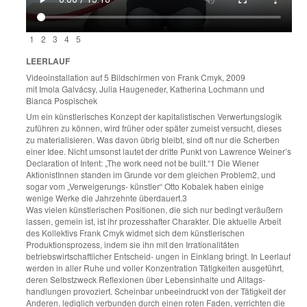
1
2
3
4
5
LEERLAUF
Videoinstallation auf 5 Bildschirmen von Frank Cmyk, 2009
mit Imola Galvácsy, Julia Haugeneder, Katherina Lochmann und
Bianca Pospischek
Um ein künstlerisches Konzept der kapitalistischen Verwertungslogik
zuführen zu können, wird früher oder später zumeist versucht, dieses
zu materialisieren. Was davon übrig bleibt, sind oft nur die Scherben
einer Idee. Nicht umsonst lautet der dritte Punkt von Lawrence Weiner’s
Declaration of Intent: „The work need not be built.“1 Die Wiener
AktionistInnen standen im Grunde vor dem gleichen Problem2, und
sogar vom „Verweigerungs- künstler“ Otto Kobalek haben einige
wenige Werke die Jahrzehnte überdauert.3
Was vielen künstlerischen Positionen, die sich nur bedingt veräußern
lassen, gemein ist, ist ihr prozesshafter Charakter. Die aktuelle Arbeit
des Kollektivs Frank Cmyk widmet sich dem künstlerischen
Produktionsprozess, indem sie ihn mit den Irrationalitäten
betriebswirtschaftlicher Entscheid- ungen in Einklang bringt. In Leerlauf
werden in aller Ruhe und voller Konzentration Tätigkeiten ausgeführt,
deren Selbstzweck Reflexionen über Lebensinhalte und Alltags-
handlungen provoziert. Scheinbar unbeeindruckt von der Tätigkeit der
Anderen, lediglich verbunden durch einen roten Faden, verrichten die