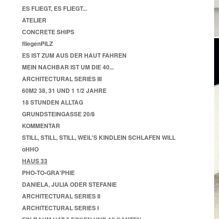
ES FLIEGT, ES FLIEGT...
ATELIER
CONCRETE SHIPS
fliegenPILZ
ES IST ZUM AUS DER HAUT FAHREN
MEIN NACHBAR IST UM DIE 40...
ARCHITECTURAL SERIES III
60M2 38, 31 UND 1 1/2 JAHRE
18 STUNDEN ALLTAG
GRUNDSTEINGASSE 20/8
KOMMENTAR
STILL, STILL, STILL, WEIL'S KINDLEIN SCHLAFEN WILL
oHHO
HAUS 33
PHO•TO•GRA'PHIE
DANIELA, JULIA ODER STEFANIE
ARCHITECTURAL SERIES II
ARCHITECTURAL SERIES I